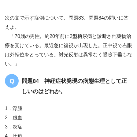
複視
外転位
次の文で示す症例について、問題83、問題84の問いに答
内側直筋
えよ。
内側直筋
動眼神経
「70歳の男性。約20年前に2型糖尿病と診断され薬物治
療を受けている。最近急に複視が出現した。正中視で右眼
は外転位をとっている。対光反射は異常なく眼瞼下垂もな
い。」
問題84 神経症状発現の病態生理として正
しいのはどれか。
1．浮腫
2．虚血
3．炎症
4．圧迫