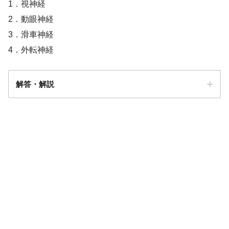
1．視神経
2．動眼神経
3．滑車神経
4．外転神経
解答・解説
関節リウマチ
解答
２
2型糖尿病