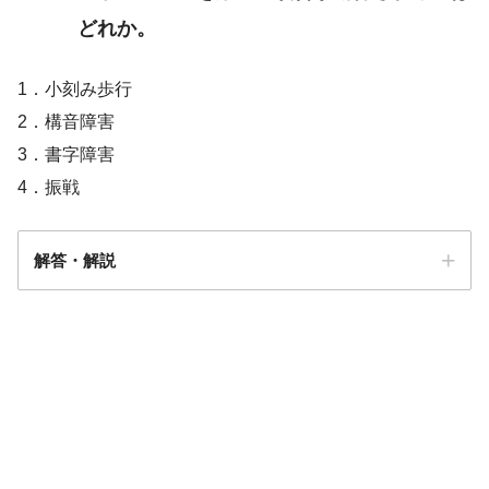
どれか。
1．小刻み歩行
2．構音障害
3．書字障害
4．振戦
解答・解説
解答
１