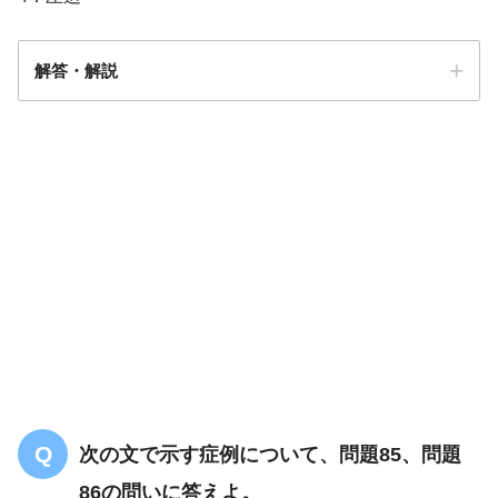
解答・解説
解答
２
糖尿病足病変
次の文で示す症例について、問題85、問題
86の問いに答えよ。