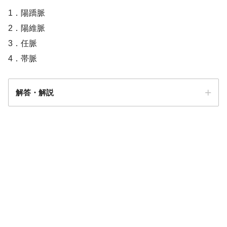
1．陽蹻脈
2．陽維脈
3．任脈
4．帯脈
解答・解説
解答
３