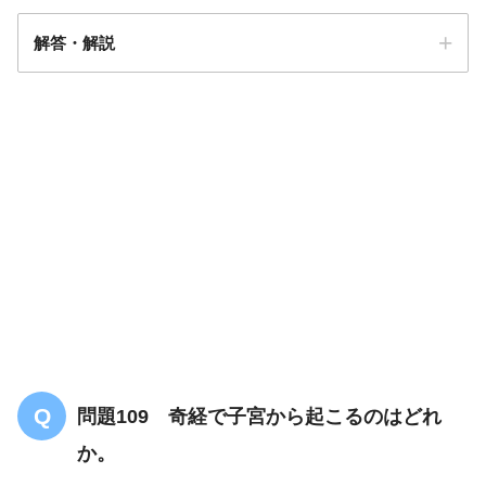
解答・解説
解答
１
問題109 奇経で子宮から起こるのはどれ
か。