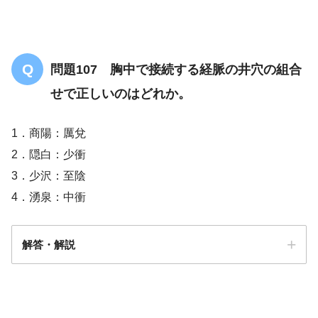
問題107 胸中で接続する経脈の井穴の組合
せで正しいのはどれか。
1．商陽：厲兌
2．隠白：少衝
3．少沢：至陰
4．湧泉：中衝
解答・解説
解答
４