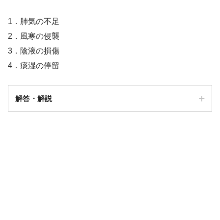
1．肺気の不足
2．風寒の侵襲
3．陰液の損傷
4．痰湿の停留
解答・解説
解答
３