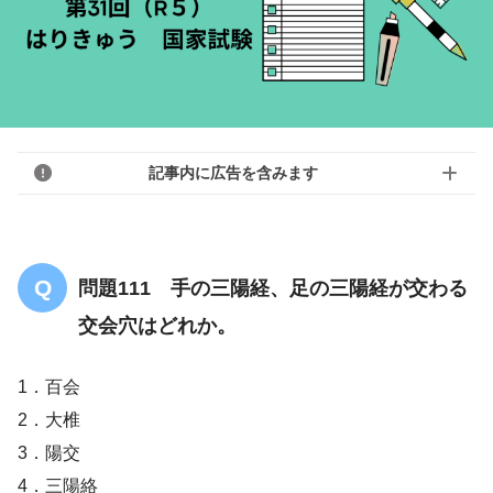
記事内に広告を含みます
問題111 手の三陽経、足の三陽経が交わる
交会穴はどれか。
1．百会
2．大椎
3．陽交
4．三陽絡