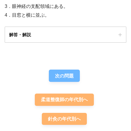
3．眼神経の支配領域にある。
4．目窓と横に並ぶ。
解答・解説
解答
３
次の問題
柔道整復師の年代別へ
針灸の年代別へ