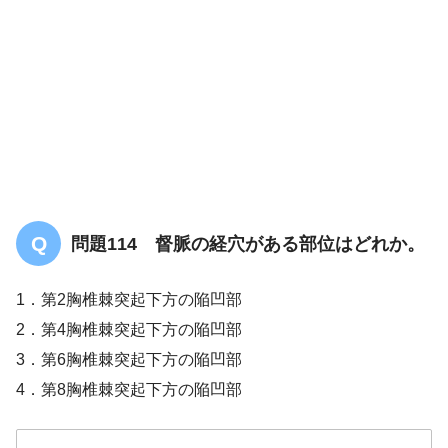
問題114 督脈の経穴がある部位はどれか。
1．第2胸椎棘突起下方の陥凹部
2．第4胸椎棘突起下方の陥凹部
3．第6胸椎棘突起下方の陥凹部
両乳様突起間：9寸
4．第8胸椎棘突起下方の陥凹部