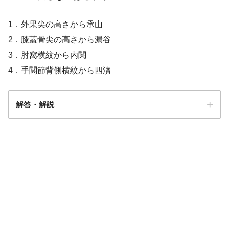
1．外果尖の高さから承山
2．膝蓋骨尖の高さから漏谷
3．肘窩横紋から内関
4．手関節背側横紋から四瀆
解答・解説
解答
２