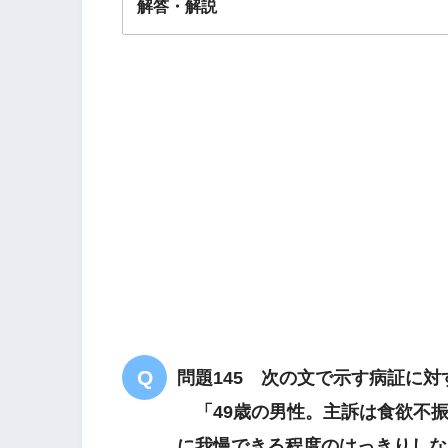
解答・解説
解答
４
悪心・嘔吐
上
噯気
問題145 次の文で示す病証に
気逆証
「49歳の男性。主訴は食欲不振
に我慢できる程度のはっきりしな