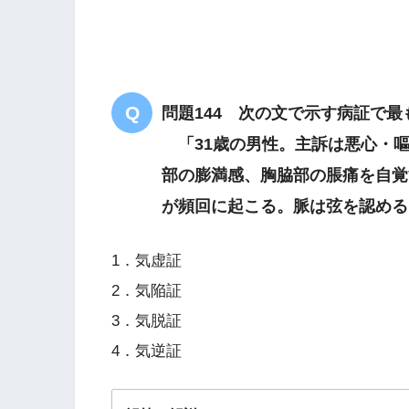
細数
問題144 次の文で示す病証で
「31歳の男性。主訴は悪心・嘔
部の膨満感、胸脇部の脹痛を自覚
が頻回に起こる。脈は弦を認める
1．気虚証
2．気陥証
3．気脱証
4．気逆証