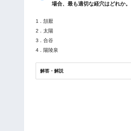
場合、最も適切な経穴はどれか。
1．頷厭
2．太陽
3．合谷
4．陽陵泉
解答・解説
解答
４