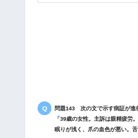
解答
３
問題143 次の文で示す病証が
「39歳の女性。主訴は眼精疲労
眠りが浅く、爪の血色が悪い。舌