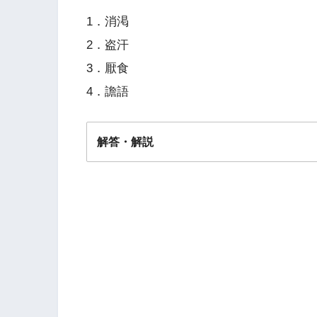
1．消渇
2．盗汗
3．厭食
4．譫語
解答・解説
解答
２