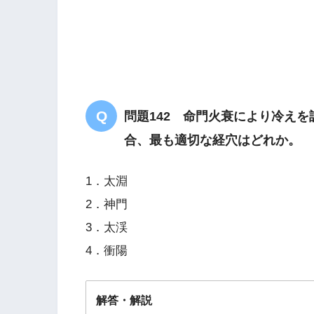
下
問題142 命門火衰により冷え
合、最も適切な経穴はどれか。
1．太淵
2．神門
3．太渓
4．衝陽
解答・解説