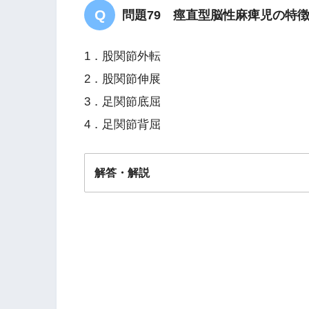
問題79 痙直型脳性麻痺児の特
1．股関節外転
2．股関節伸展
3．足関節底屈
4．足関節背屈
解答・解説
解答
３