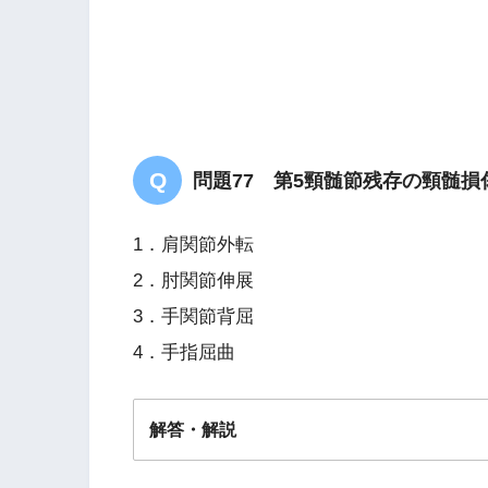
問題77 第5頸髄節残存の頸髄
1．肩関節外転
2．肘関節伸展
3．手関節背屈
4．手指屈曲
解答・解説