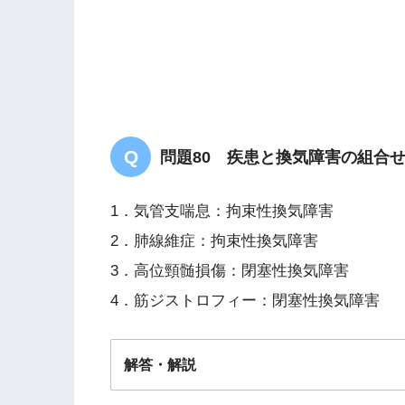
問題80 疾患と換気障害の組合
1．気管支喘息：拘束性換気障害
2．肺線維症：拘束性換気障害
3．高位頸髄損傷：閉塞性換気障害
4．筋ジストロフィー：閉塞性換気障害
解答・解説
幻肢痛