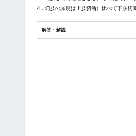
4．幻肢の頻度は上肢切断に比べて下肢切
解答・解説
解答
１