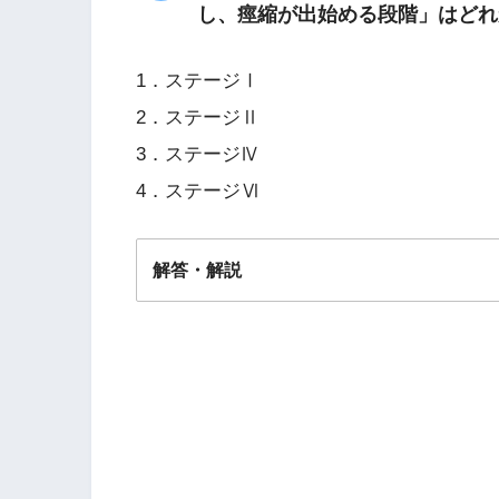
し、痙縮が出始める段階」はどれ
1．ステージⅠ
2．ステージⅡ
3．ステージⅣ
4．ステージⅥ
解答・解説
解答
２