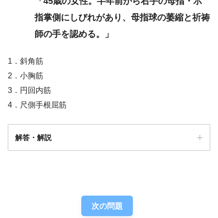
「45歳の女性。半年前から右手の母指・示
指掌側にしびれがあり、母指球の萎縮と祈祷
師の手を認める。」
1．斜角筋
2．小胸筋
3．円回内筋
4．尺側手根屈筋
解答・解説
解答
３
次の問題