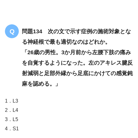
右手関節橈側の痛みと腫脹
母指を
動かすと強い疼痛
腱鞘炎
問題134 次の文で示す症例の施術対象とな
る神経根で最も適切なのはどれか。
「26歳の男性。3か月前から左腰下肢の痛み
を自覚するようになった。左のアキレス腱反
射減弱と足部外縁から足底にかけての感覚鈍
麻を認める。」
1．L3
2．L4
3．L5
4．S1