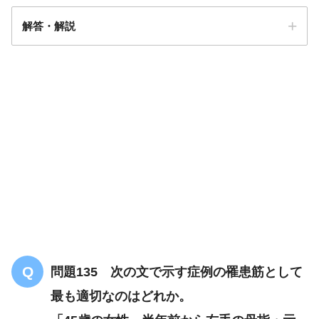
解答・解説
解答
４
左腰下肢
左のアキレス腱反射減弱
足部外縁から足底にかけて
の感覚鈍麻
問題135 次の文で示す症例の罹患筋として
S1
最も適切なのはどれか。