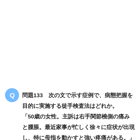
解答
４
問題133 次の文で示す症例で、病態把握を
胸郭出口症候群
目的に実施する徒手検査法はどれか。
「50歳の女性。主訴は右手関節橈側の痛み
と腫脹。最近家事が忙しく徐々に症状が出現
し、特に母指を動かすと強い疼痛がある。」