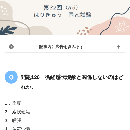
記事内に広告を含みます
問題126 循経感伝現象と関係しないのはど
れか。
1．丘疹
2．索状硬結
3．腫脹
4．色素沈着