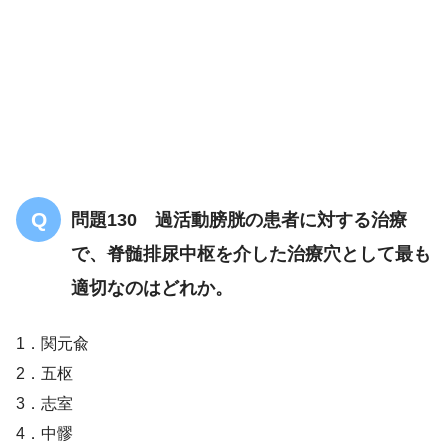
問題130 過活動膀胱の患者に対する治療
で、脊髄排尿中枢を介した治療穴として最も
適切なのはどれか。
1．関元兪
2．五枢
3．志室
4．中髎