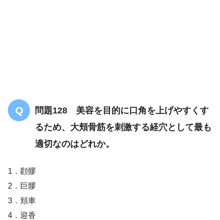
問題128 美容を目的に口角を上げやすくす
るため、大頬骨筋を刺激する経穴として最も
適切なのはどれか。
1．顴髎
2．巨髎
3．頬車
4．迎香