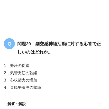
問題29 副交感神経活動に対する応答で正
しいのはどれか。
1．発汗の促進
2．気管支筋の弛緩
3．心収縮力の増加
4．直腸平滑筋の収縮
解答・解説