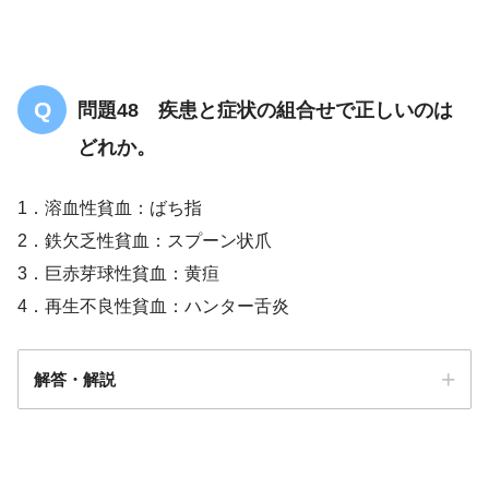
問題48 疾患と症状の組合せで正しいのは
どれか。
1．溶血性貧血：ばち指
2．鉄欠乏性貧血：スプーン状爪
3．巨赤芽球性貧血：黄疸
4．再生不良性貧血：ハンター舌炎
解答・解説
解答
２