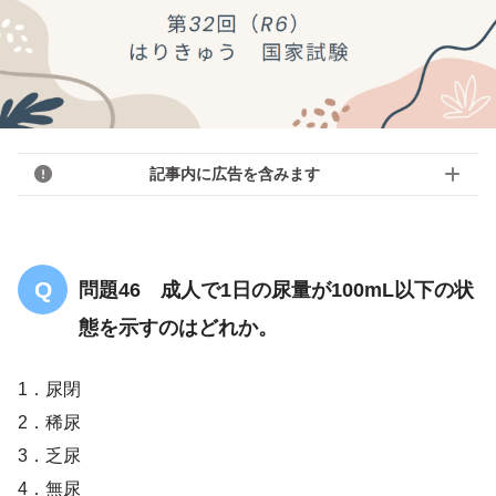
記事内に広告を含みます
問題46 成人で1日の尿量が100mL以下の状
態を示すのはどれか。
1．尿閉
2．稀尿
3．乏尿
4．無尿