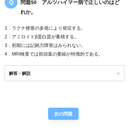
問題50 アルツハイマー病で正しいのはど
れか。
1．ラクナ梗塞の多発により発症する。
2．アミロイドβ蛋白質が蓄積する。
3．初期には記銘力障害はみられない。
4．MRI検査では前頭葉の萎縮が特徴的である。
解答・解説
解答
２
次の問題