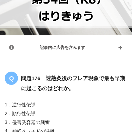
記事内に広告を含みます
問題176 透熱灸後のフレア現象で最も早期
に起こるのはどれか。
1．逆行性伝導
2．順行性伝導
3．侵害受容器の興奮
4．神経ペプチドの遊離