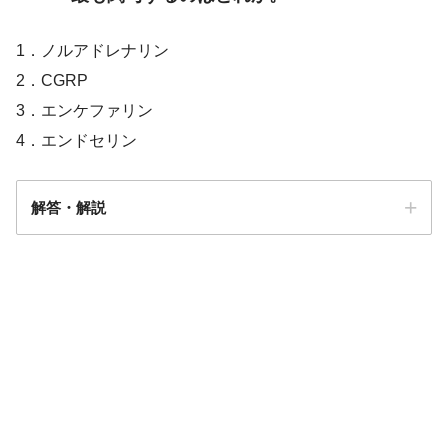
1．ノルアドレナリン
2．CGRP
3．エンケファリン
4．エンドセリン
解答・解説
解答
２