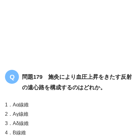
問題179 施灸により血圧上昇をきたす反射
の遠心路を構成するのはどれか。
1．Aα線維
2．Aγ線維
3．Aδ線維
4．B線維