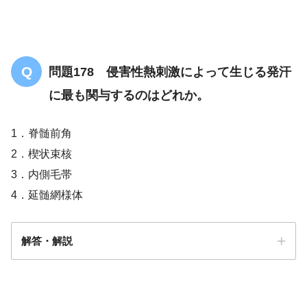
問題178 侵害性熱刺激によって生じる発汗
に最も関与するのはどれか。
1．脊髄前角
2．楔状束核
3．内側毛帯
4．延髄網様体
解答・解説
解答
４