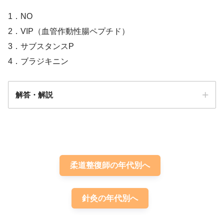
1．NO
2．VIP（血管作動性腸ペプチド）
3．サブスタンスP
4．ブラジキニン
解答・解説
解答
１
柔道整復師の年代別へ
針灸の年代別へ