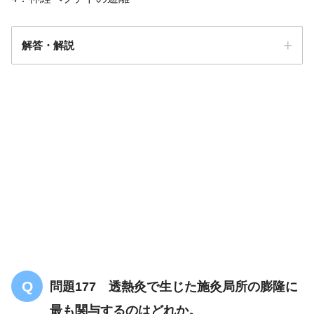
解答・解説
解答
３
微
細な火傷が起こり
問題177 透熱灸で生じた施灸局所の膨隆に
最も関与するのはどれか。