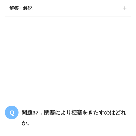
解答・解説
解答
４
問題37．閉塞により梗塞をきたすのはどれ
か。