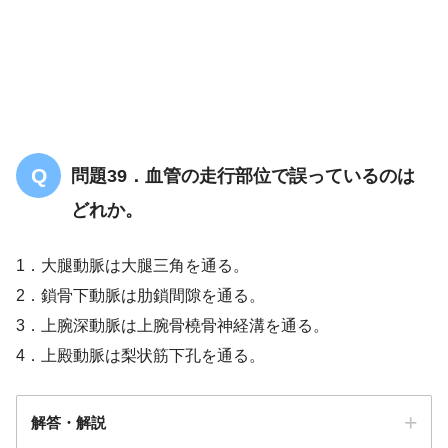
問題39．血管の走行部位で誤っているのは
どれか。
1．大腿動脈は大腿三角を通る。
2．鎖骨下動脈は肋鎖間隙を通る。
3．上腕深動脈は上腕骨橈骨神経溝を通る。
4．上殿動脈は梨状筋下孔を通る。
解答・解説