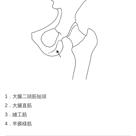
1．大腿二頭筋短頭
2．大腿直筋
3．縫工筋
4．半膜様筋