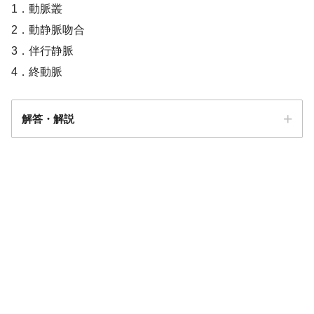
1．動脈叢
2．動静脈吻合
3．伴行静脈
4．終動脈
解答・解説
解答
４