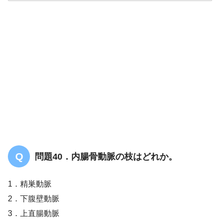
解答
４
問題40．内腸骨動脈の枝はどれか。
1．精巣動脈
2．下腹壁動脈
3．上直腸動脈