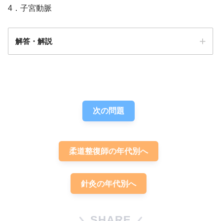
4．子宮動脈
解答・解説
解答
４
次の問題
柔道整復師の年代別へ
子宮動脈
針灸の年代別へ
SHARE