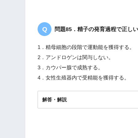
問題85．精子の発育過程で正し
1．精母細胞の段階で運動能を獲得する。
2．アンドロゲンは関与しない。
3．カウパー腺で成熟する。
4．女性生殖器内で受精能を獲得する。
解答・解説
解答
４