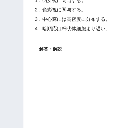
1．明所視に関与する。
2．色彩視に関与する。
3．中心窩には高密度に分布する。
4．暗順応は杆状体細胞より遅い。
解答・解説
解答
４