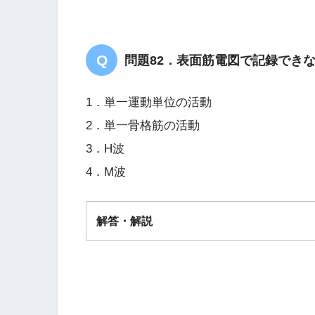
問題82．表面筋電図で記録でき
1．単一運動単位の活動
2．単一骨格筋の活動
3．H波
4．M波
解答・解説
解答
１