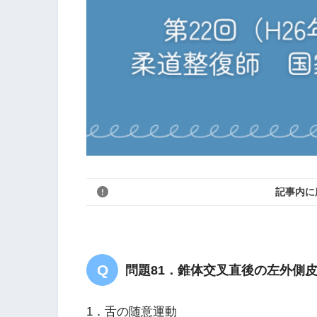
記事内に
問題81．錐体交叉直後の左外側
1．舌の随意運動