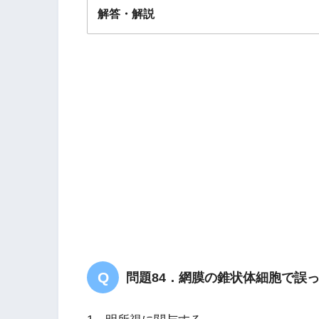
解答・解説
解答
２
問題84．網膜の錐状体細胞で誤