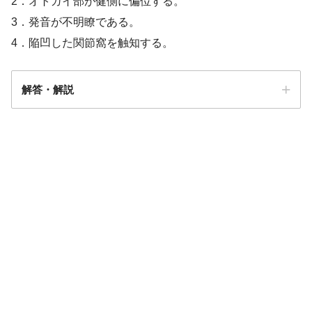
2．オトガイ部が健側に偏位する。
3．発音が不明瞭である。
4．陥凹した関節窩を触知する。
解答・解説
解答
２