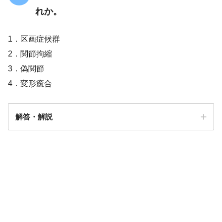
れか。
1．区画症候群
2．関節拘縮
3．偽関節
4．変形癒合
解答・解説
解答
１