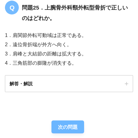
問題25．上腕骨外科頸外転型骨折で正しい
のはどれか。
1．肩関節外転可動域は正常である。
2．遠位骨折端が外方へ向く。
3．肩峰と大結節の距離は拡大する。
4．三角筋部の膨隆が消失する。
解答・解説
解答
３
次の問題