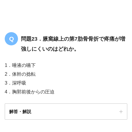
問題23．腋窩線上の第7肋骨骨折で疼痛が増
強しにくいのはどれか。
1．唾液の嚥下
2．体幹の捻転
3．深呼吸
4．胸郭前後からの圧迫
解答・解説