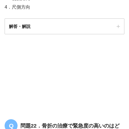
4．尺側方向
解答・解説
解答
１
遠位骨片が手背方向へ転位
問題22．骨折の治療で緊急度の高いのはど