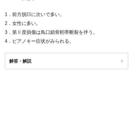
1．前方脱臼に次いで多い。
2．女性に多い。
3．第Ⅱ度損傷は鳥口鎖骨靭帯断裂を伴う。
4．ピアノキー症状がみられる。
解答・解説
解答
４