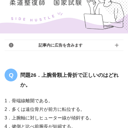
記事内に広告を含みます
問題26．上腕骨顆上骨折で正しいのはどれ
か。
1．骨端線離開である。
2．多くは遠位骨片が前方に転位する。
3．上腕軸に対しヒューター線が傾斜する。
4．健側と比べ前腕長が短縮する。