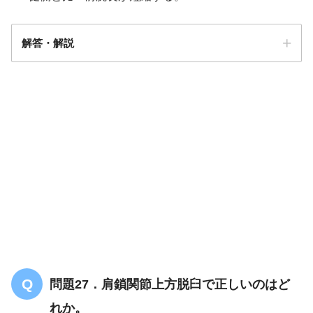
解答・解説
解答
３
問題27．肩鎖関節上方脱臼で正しいのはど
れか。