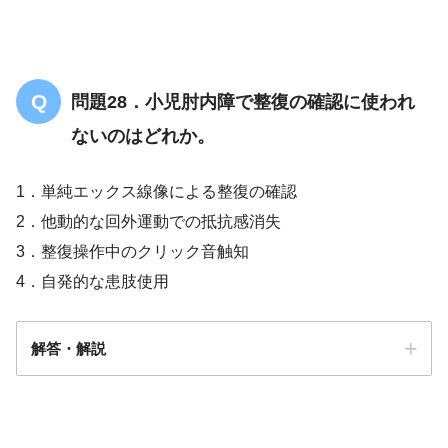
問題28．小児肘内障で整復の確認に使われ
ないのはどれか。
1．単純エックス線像による整復の確認
2．他動的な回外運動での抵抗感消失
3．整復操作中のクリック音触知
4．自発的な患肢使用
解答・解説
解答
１