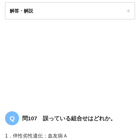
解答・解説
答え．
1
問107 誤っている組合せはどれか。
1．伴性劣性遺伝：血友病Ａ