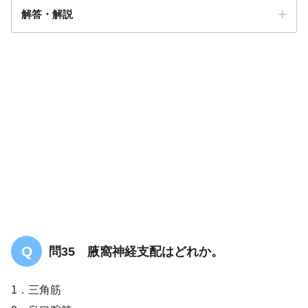
解答・解説
答え．
2
問35 腋窩神経支配はどれか。
1．三角筋