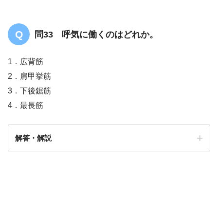
問33 呼気に働くのはどれか。
1．広背筋
2．肩甲挙筋
3．下後鋸筋
4．最長筋
解答・解説
答え．
3