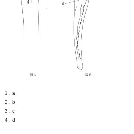
1．a
2．b
3．c
4．d