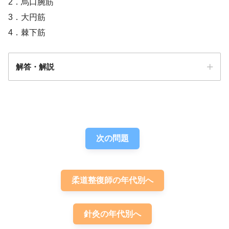
2．烏口腕筋
3．大円筋
4．棘下筋
解答・解説
答え．
1
次の問題
上腕二頭筋長頭腱
肩甲骨の関節上結節
柔道整復師の年代別へ
針灸の年代別へ