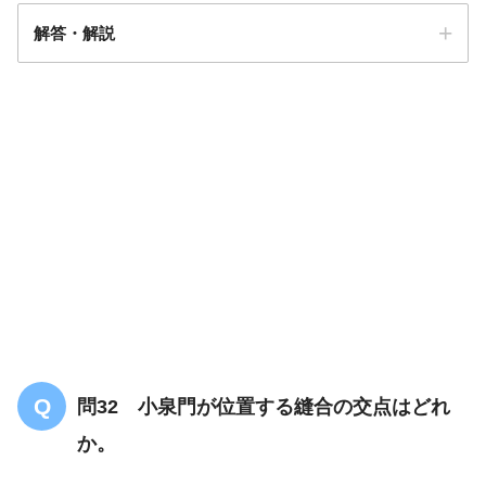
解答・解説
答え．
2
問32 小泉門が位置する縫合の交点はどれ
か。