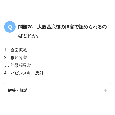
問題78 大脳基底核の障害で認められるの
はどれか。
1．企図振戦
2．推尺障害
3．筋緊張異常
4．バビンスキー反射
解答・解説
答え．
3