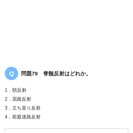
問題79 脊髄反射はどれか。
1．頸反射
2．屈曲反射
3．立ち直り反射
4．前庭迷路反射