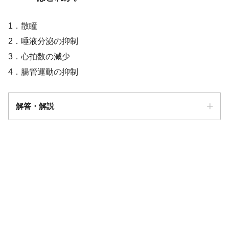
1．散瞳
2．唾液分泌の抑制
3．心拍数の減少
4．腸管運動の抑制
解答・解説
答え．
3