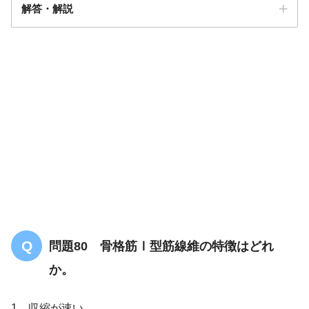
解答・解説
答え．
2
問題80 骨格筋Ⅰ型筋線維の特徴はどれ
か。
1．収縮が速い。