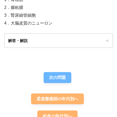
2．腸粘膜
3．腎尿細管細胞
4．大脳皮質のニューロン
解答・解説
答え．
1
次の問題
柔道整復師の年代別へ
針灸の年代別へ