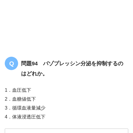
問題94 バゾプレッシン分泌を抑制するの
はどれか。
1．血圧低下
2．血糖値低下
3．循環血液量減少
4．体液浸透圧低下