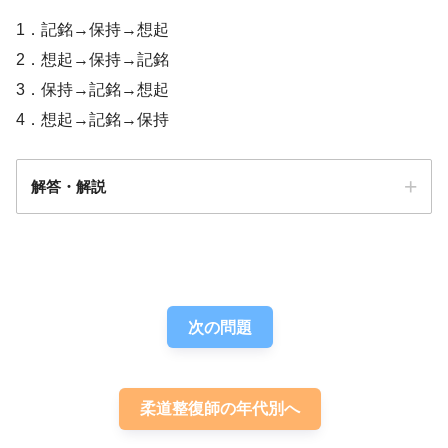
1．記銘→保持→想起
2．想起→保持→記銘
3．保持→記銘→想起
4．想起→記銘→保持
解答・解説
答え．
1
次の問題
柔道整復師の年代別へ