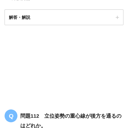
解答・解説
答え．
4
問題112 立位姿勢の重心線が後方を通るの
はどれか。