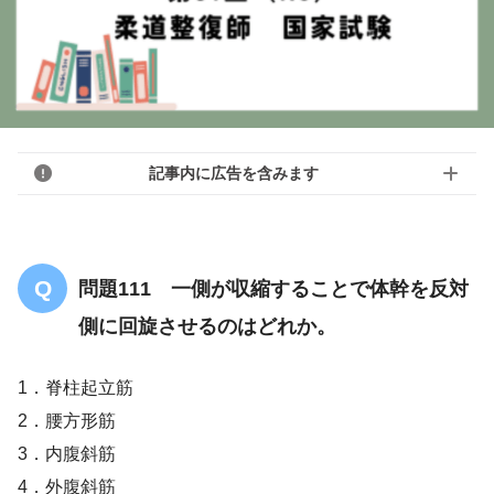
記事内に広告を含みます
問題111 一側が収縮することで体幹を反対
側に回旋させるのはどれか。
1．脊柱起立筋
2．腰方形筋
3．内腹斜筋
4．外腹斜筋