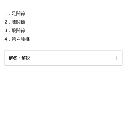
1．足関節
2．膝関節
3．股関節
4．第４腰椎
解答・解説
答え．
3