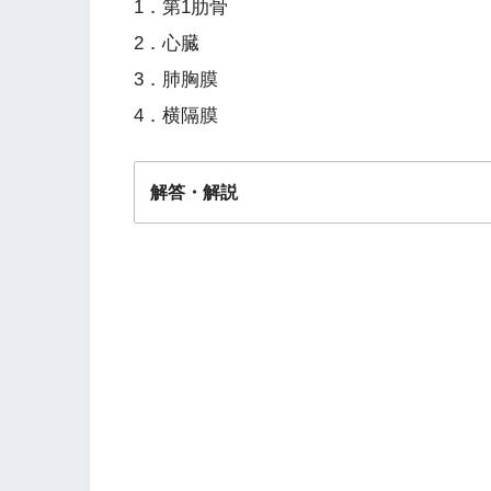
1．第1肋骨
2．心臓
3．肺胸膜
4．横隔膜
解答・解説
答え．
4