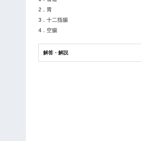
2．胃
3．十二指腸
4．空腸
解答・解説
答え．
3