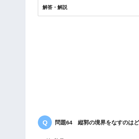
解答・解説
答え．
3
問題64 縦郭の境界をなすのは