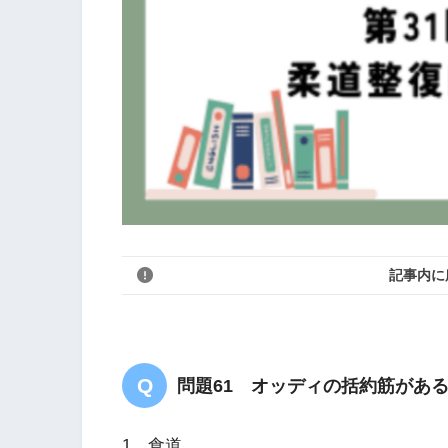
記事内に
問題61 オッディの括約筋があ
1．食道