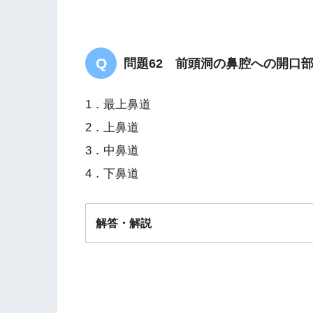
問題62 前頭洞の鼻腔への開口
1．最上鼻道
2．上鼻道
3．中鼻道
4．下鼻道
解答・解説
答え．
3