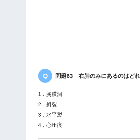
問題63 右肺のみにあるのはど
1．胸膜洞
2．斜裂
3．水平裂
4．心圧痕