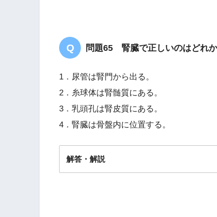
問題65 腎臓で正しいのはどれ
1．尿管は腎門から出る。
2．糸球体は腎髄質にある。
3．乳頭孔は腎皮質にある。
4．腎臓は骨盤内に位置する。
解答・解説
答え．
1