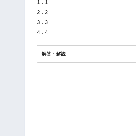
1．1
2．2
3．3
4．4
解答・解説
解答
１