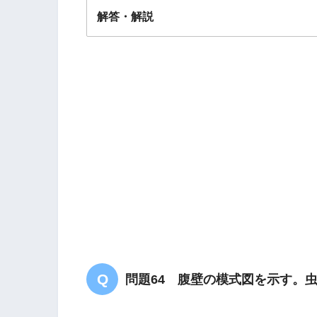
解答・解説
解答
２
問題64 腹壁の模式図を示す。