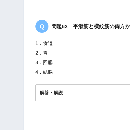
問題62 平滑筋と横紋筋の両方
1．食道
2．胃
3．回腸
4．結腸
解答・解説
解答
１