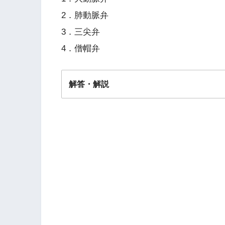
2．肺動脈弁
3．三尖弁
4．僧帽弁
解答・解説
解答
３