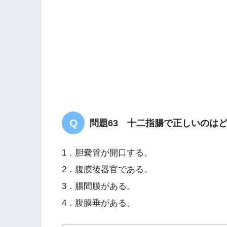
問題63 十二指腸で正しいのは
1．胆嚢管が開口する。
2．腹膜後器官である。
3．腸間膜がある。
4．腹膜垂がある。