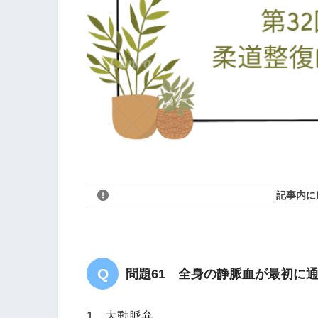
記事内に
問題61 全身の静脈血が最初に
1．大動脈弁