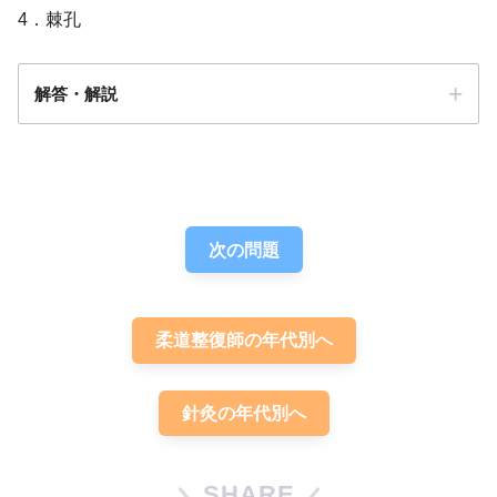
4．棘孔
解答・解説
解答
４
次の問題
柔道整復師の年代別へ
針灸の年代別へ
SHARE