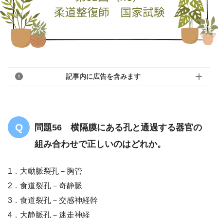
記事内に広告を含みます
問題56 横隔膜にある孔と通過する器官の
組み合わせで正しいのはどれか。
1．大動脈裂孔－胸管
2．食道裂孔－奇静脈
3．食道裂孔－交感神経幹
4．大静脈孔－迷走神経