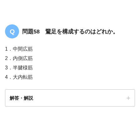
問題58 鵞足を構成するのはどれか。
1．中間広筋
2．内側広筋
3．半腱様筋
4．大内転筋
解答・解説
解答
３