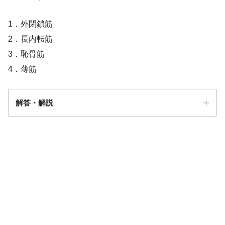
1．外閉鎖筋
2．長内転筋
3．恥骨筋
4．薄筋
解答・解説
解答
３