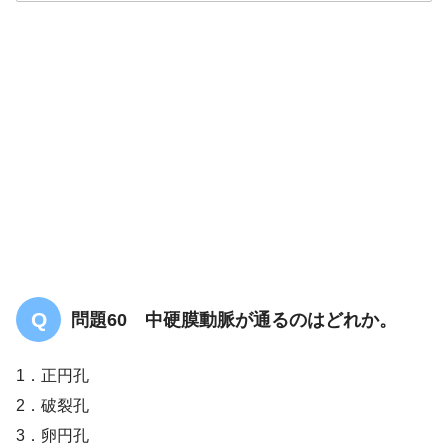
解答
１
問題60 中硬膜動脈が通るのはどれか。
1．正円孔
2．破裂孔
3．卵円孔