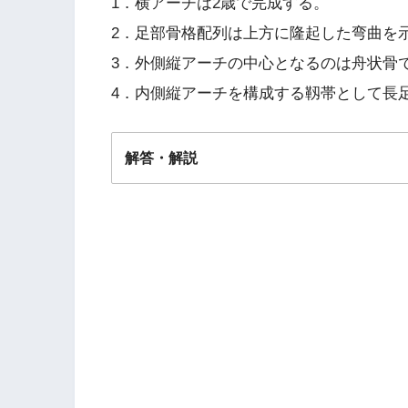
1．横アーチは2歳で完成する。
2．足部骨格配列は上方に隆起した弯曲を
3．外側縦アーチの中心となるのは舟状骨
4．内側縦アーチを構成する靱帯として長
解答・解説
解答
２