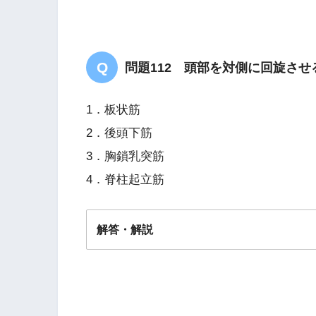
問題112 頭部を対側に回旋さ
1．板状筋
2．後頭下筋
3．胸鎖乳突筋
4．脊柱起立筋
解答・解説
解答
３