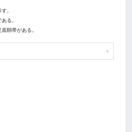
示す。
である。
足底靱帯がある。