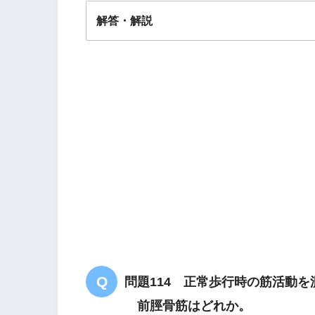
解答・解説
解答
２
問題114 正常歩行時の筋活動
前脛骨筋はどれか。