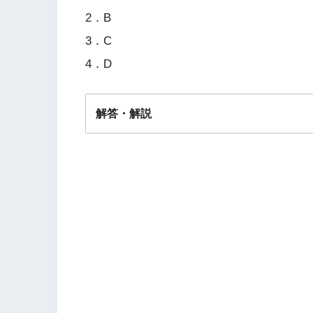
2．B
3．C
4．D
解答・解説
解答
３