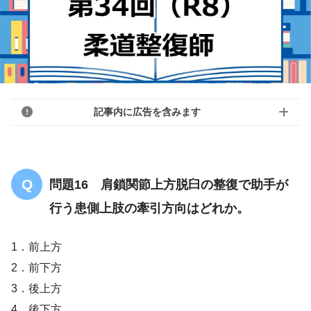
記事内に広告を含みます
問題16 肩鎖関節上方脱臼の整復で助手が
行う患側上肢の牽引方向はどれか。
1．前上方
2．前下方
3．後上方
4．後下方