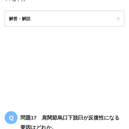
解答・解説
解答
３
助手
後上方
問題17 肩関節烏口下脱臼が反復性になる
要因はどれか。