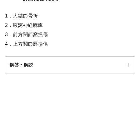
1．大結節骨折
2．腋窩神経麻痺
3．前方関節窩損傷
4．上方関節唇損傷
解答・解説
解答
３