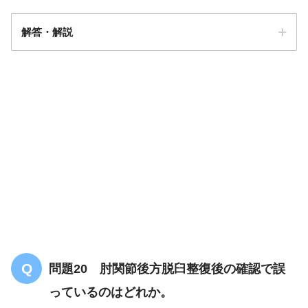
解答・解説
解答
４
問題20 肘関節後方脱臼整復後の確認で誤
っているのはどれか。