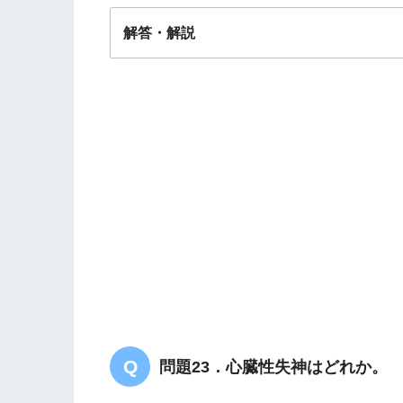
解答・解説
解答
１
肘関節屈曲
問題23．心臓性失神はどれか。