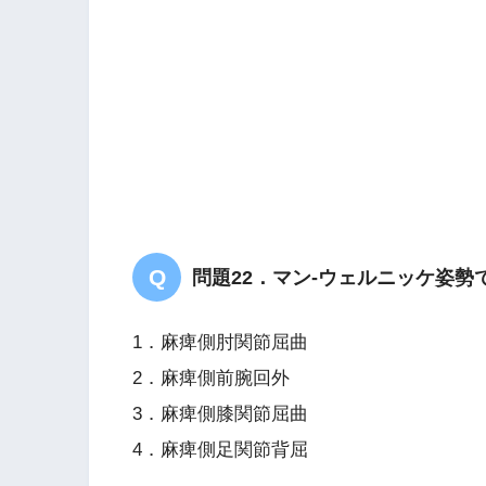
前立腺癌
右足のしびれ
左下肢の運動は可能
問題22．マン-ウェルニッケ姿勢
胸部以下に感覚障害あり
1．麻痺側肘関節屈曲
2．麻痺側前腕回外
3．麻痺側膝関節屈曲
4．麻痺側足関節背屈