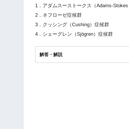
1．アダムスーストークス（Adams-Stoke
2．ネフローゼ症候群
3．クッシング（Cushing）症候群
4．シェーグレン（Sjögren）症候群
解答・解説
解答
１