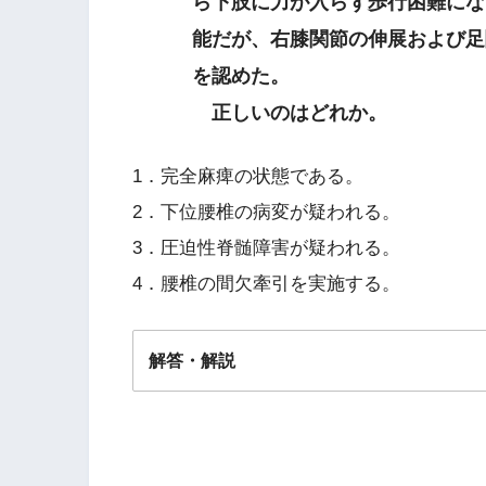
ら下肢に力が入らず歩行困難にな
能だが、右膝関節の伸展および足
を認めた。
正しいのはどれか。
1．完全麻痺の状態である。
2．下位腰椎の病変が疑われる。
3．圧迫性脊髄障害が疑われる。
4．腰椎の間欠牽引を実施する。
解答・解説
解答
３