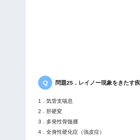
問題25．レイノー現象をきたす
1．気管支喘息
2．肝硬変
3．多発性骨髄腫
4．全身性硬化症（強皮症）