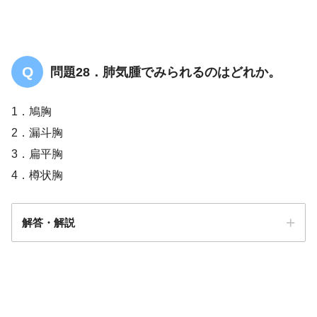
問題28．肺気腫でみられるのはどれか。
1．鳩胸
2．漏斗胸
3．扁平胸
4．樽状胸
解答・解説
解答
４