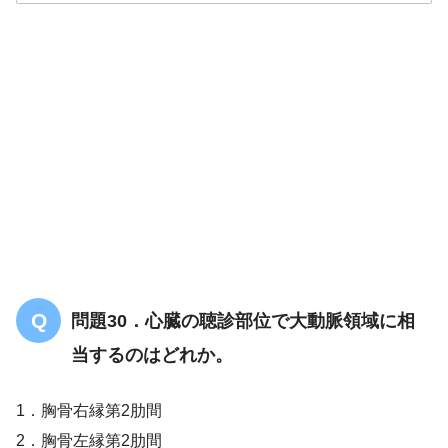
解答
１
問題30．心臓の聴診部位で大動脈領域に相
当するのはどれか。
1．胸骨右縁第2肋間
2．胸骨左縁第2肋間