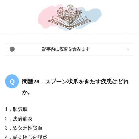
記事内に広告を含みます
問題26．スプーン状爪をきたす疾患はどれ
か。
1．肺気腫
2．皮膚筋炎
3．鉄欠乏性貧血
4．感染性心内膜炎