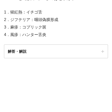
1．猩紅熱：イチゴ舌
2．ジフテリア：咽頭偽膜形成
3．麻疹：コプリック斑
4．風疹：ハンター舌炎
解答・解説
解答
４