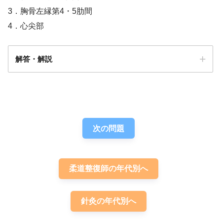
3．胸骨左縁第4・5肋間
4．心尖部
解答・解説
解答
１
次の問題
柔道整復師の年代別へ
針灸の年代別へ