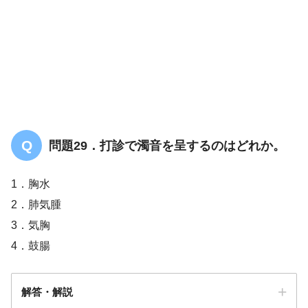
問題29．打診で濁音を呈するのはどれか。
1．胸水
2．肺気腫
3．気胸
4．鼓腸
解答・解説