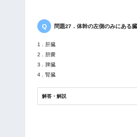
問題27．体幹の左側のみにある
1．肝臓
2．胆嚢
3．脾臓
4．腎臓
解答・解説
解答
３