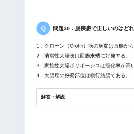
問題30．腸疾患で正しいのはど
1．クローン（Crohn）病の病変は直腸
2．潰瘍性大腸炎は回腸末端に好発する。
3．家族性大腸ポリポーシスは癌化率が高
4．大腸癌の好発部位は横行結腸である。
解答・解説
解答
３