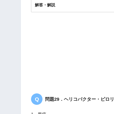
解答・解説
解答
２
問題29．ヘリコバクター・ピロ