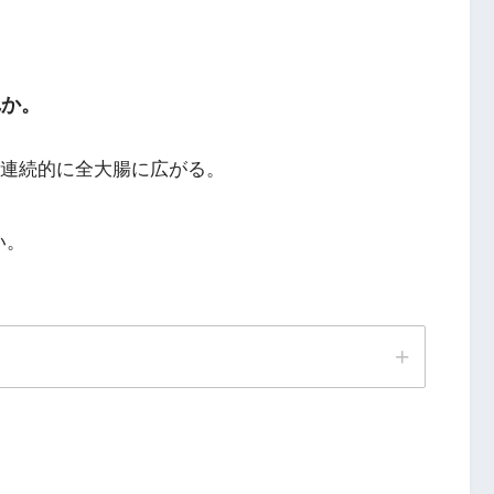
れか。
から連続的に全大腸に広がる。
い。