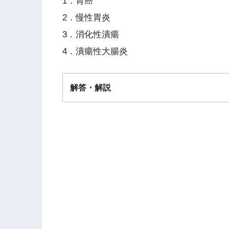
1．胃癌
2．慢性胃炎
3．消化性潰瘍
4．潰瘍性大腸炎
解答・解説
解答
４