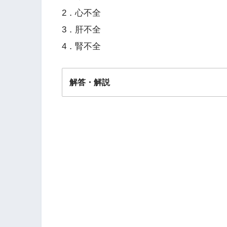
2．心不全
3．肝不全
4．腎不全
解答・解説
解答
３