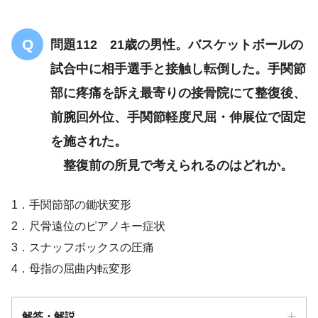
肘の内側部
制限
軋轢音あり
問題112 21歳の男性。バスケットボールの
上腕骨顆上骨折
試合中に相手選手と接触し転倒した。手関節
部に疼痛を訴え最寄りの接骨院にて整復後、
前腕回外位、手関節軽度尺屈・伸展位で固定
を施された。
整復前の所見で考えられるのはどれか。
1．手関節部の鋤状変形
2．尺骨遠位のピアノキー症状
3．スナッフボックスの圧痛
4．母指の屈曲内転変形
解答・解説