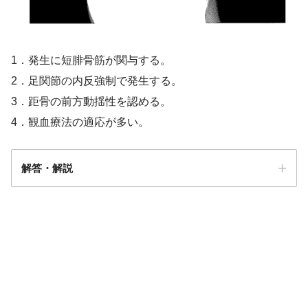
1．発生に短腓骨筋が関与する。
2．足関節の内反強制で発生する。
3．距骨の前方動揺性を認める。
4．観血療法の適応が多い。
解答・解説
答え．
4