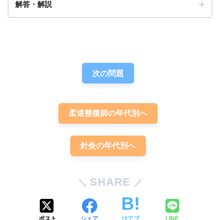
解答・解説
第５中足骨の連続性が途絶して
答え．
4
いる
次の問題
柔道整復師の年代別へ
毎日2時間
針灸の年代別へ
毎日2時間
行軍骨折
SHARE
ポスト
シェア
はてブ
LINE