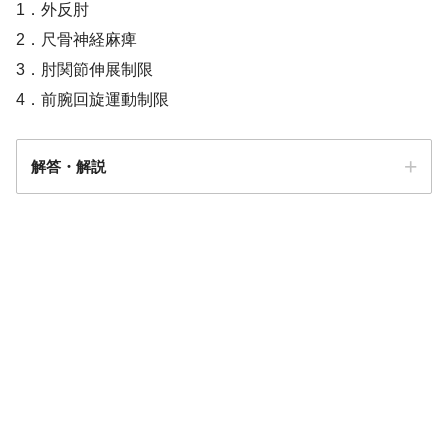
1．外反肘
2．尺骨神経麻痺
3．肘関節伸展制限
4．前腕回旋運動制限
解答・解説
答え．
1
肘外反強制