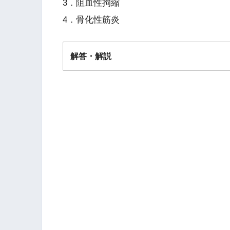
3．阻血性拘縮
4．骨化性筋炎
解答・解説
解答
２
肘関節部が後方に突出