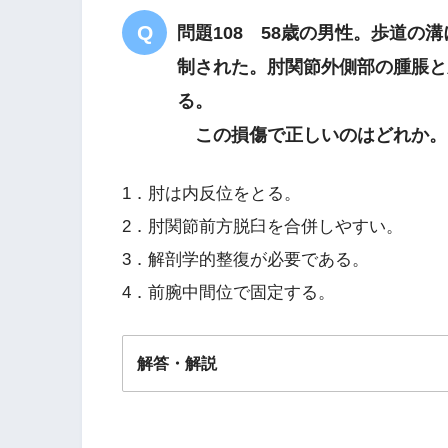
ヒューター三角に乱れはない
問題108 58歳の男性。歩道
制された。肘関節外側部の腫脹と
る。
この損傷で正しいのはどれか。
1．肘は内反位をとる。
2．肘関節前方脱臼を合併しやすい。
3．解剖学的整復が必要である。
4．前腕中間位で固定する。
解答・解説
解答
３