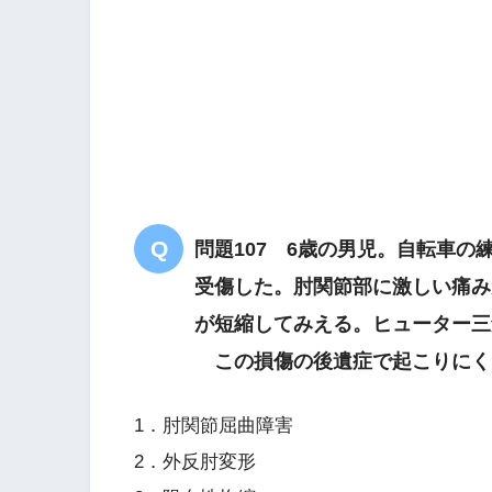
手をついて転倒
肩の痛み
著明
問題107 6歳の男児。自転車
受傷した。肘関節部に激しい痛み
が短縮してみえる。ヒューター三
この損傷の後遺症で起こりにく
1．肘関節屈曲障害
2．外反肘変形