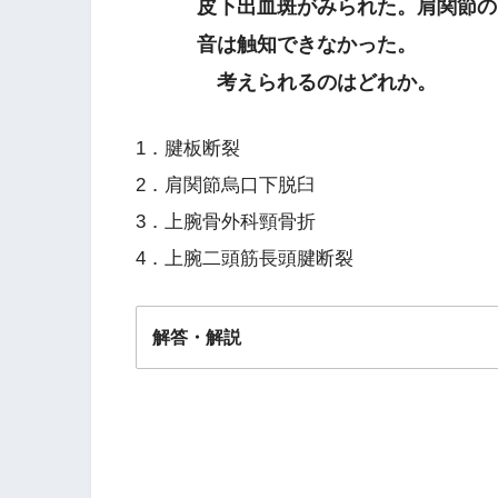
皮下出血斑がみられた。肩関節の
音は触知できなかった。
考えられるのはどれか。
1．腱板断裂
2．肩関節烏口下脱臼
3．上腕骨外科頸骨折
4．上腕二頭筋長頭腱断裂
解答・解説
解答
３