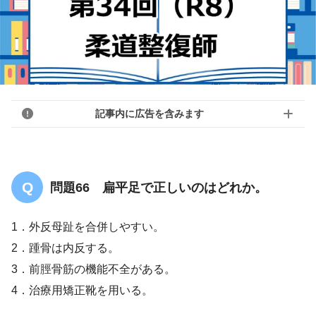
記事内に広告を含みます
問題66 扁平足で正しいのはどれか。
1．外反母趾を合併しやすい。
2．踵骨は内反する。
3．前脛骨筋の機能不全がある。
4．治療用矯正靴を用いる。