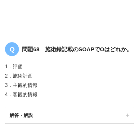
問題68 施術録記載のSOAPでOはどれか。
1．評価
2．施術計画
3．主観的情報
4．客観的情報
骨折
舟状骨骨折骨折
解答・解説
ギプスによる保存的治療
解答
４
舟状骨骨折