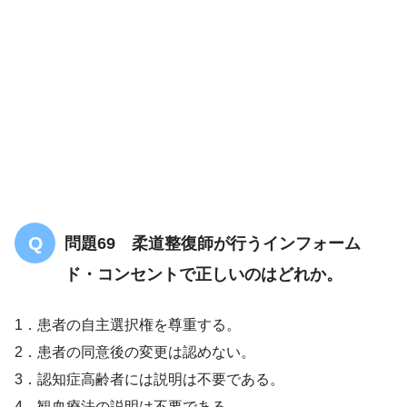
問題69 柔道整復師が行うインフォーム
O＝客観的データ（他覚所見：診察所見・血液検査・検
ド・コンセントで正しいのはどれか。
査所見）
1．患者の自主選択権を尊重する。
2．患者の同意後の変更は認めない。
3．認知症高齢者には説明は不要である。
4．観血療法の説明は不要である。