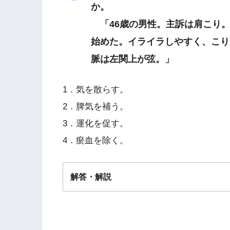
か。
「46歳の男性。主訴は肩こり。
始めた。イライラしやすく、こり
脈は左関上が弦。」
1．気を散らす。
2．脾気を補う。
3．運化を促す。
4．瘀血を除く。
解答・解説
解答
１