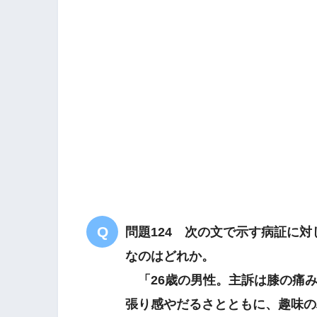
解答
１
肝脾不和
問題124 次の文で示す病証に
なのはどれか。
「26歳の男性。主訴は膝の痛み
張り感やだるさとともに、趣味の