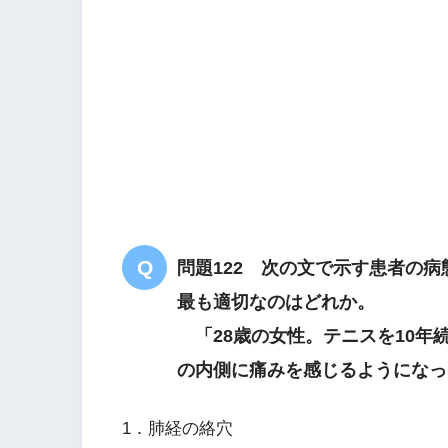
イライラし
左関上
肝気鬱結
問題122 次の文で示す患者の
最も適切なのはどれか。
「28歳の女性。テニスを10年
肝
の内側に痛みを感じるようになっ
1．肺経の絡穴