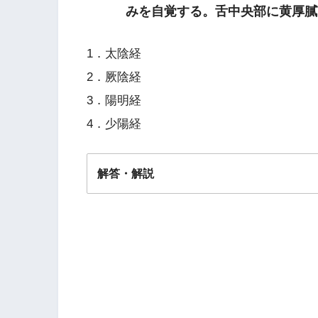
みを自覚する。舌中央部に黄厚膩
1．太陰経
2．厥陰経
3．陽明経
4．少陽経
解答・解説
解答
３