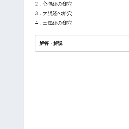
2．心包経の郄穴
3．大腸経の絡穴
4．三焦経の郄穴
解答・解説
解答
２
テニス