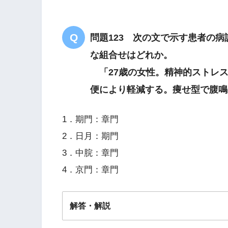
内側
上腕
問題123 次の文で示す患者の
な組合せはどれか。
「27歳の女性。精神的ストレス
便により軽減する。痩せ型で腹鳴
1．期門：章門
2．日月：期門
3．中脘：章門
4．京門：章門
解答・解説