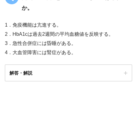
か。
1．免疫機能は亢進する。
2．HbA1cは過去2週間の平均血糖値を反映する。
3．急性合併症には昏睡がある。
4．大血管障害には腎症がある。
解答・解説
解答
３