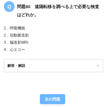
問題80 遠隔転移を調べる上で必要な検査
はどれか。
1．呼吸機能
2．冠動脈造影
3．脳造影MRI
4．心エコー
解答・解説
解答
３
次の問題