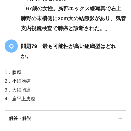
「67歳の女性。胸部エックス線写真で右上
肺野の末梢側に2cm大の結節影があり、気管
支内視鏡検査で肺癌と診断された。」
問題79 最も可能性が高い組織型はどれ
か。
1．腺癌
2．小細胞癌
3．大細胞癌
4．扁平上皮癌
解答・解説