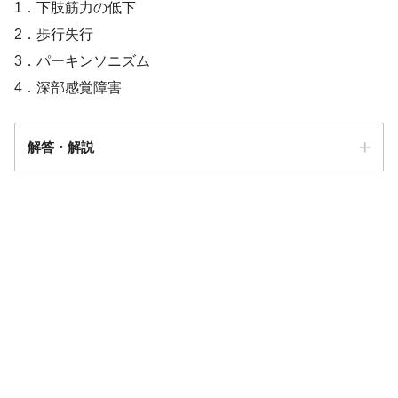
1．下肢筋力の低下
2．歩行失行
3．パーキンソニズム
4．深部感覚障害
解答・解説
解答
３
人や子ども