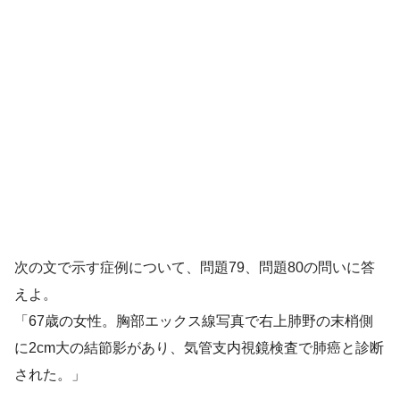
解答
１
肺癌
次の文で示す症例について、問題79、問題80の問いに答
えよ。
「67歳の女性。胸部エックス線写真で右上肺野の末梢側
に2cm大の結節影があり、気管支内視鏡検査で肺癌と診断
された。」