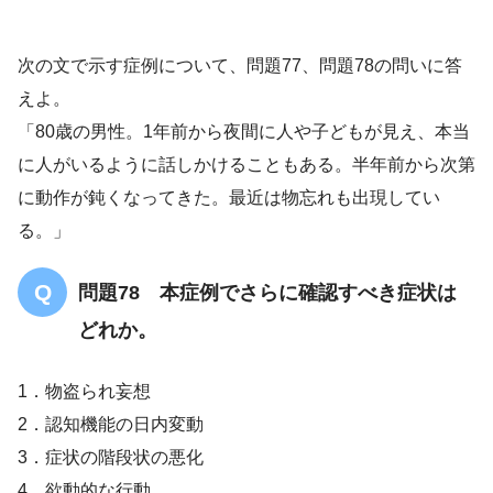
幻覚
鈍くなって
動作緩慢
物忘れ
次の文で示す症例について、問題77、問題78の問いに答
レビー小体型認知症
えよ。
「80歳の男性。1年前から夜間に人や子どもが見え、本当
に人がいるように話しかけることもある。半年前から次第
に動作が鈍くなってきた。最近は物忘れも出現してい
パーキンソニズム
る。」
問題78 本症例でさらに確認すべき症状は
どれか。
1．物盗られ妄想
2．認知機能の日内変動
3．症状の階段状の悪化
4．欲動的な行動