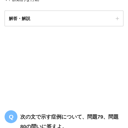
解答・解説
解答
２
人や子ども
幻覚
鈍くなって
動作緩慢
物忘れ
次の文で示す症例について、問題79、問題
レビー小体型認知症
80の問いに答えよ。