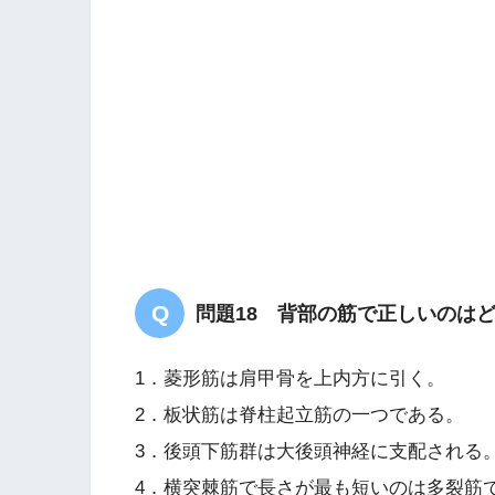
問題18 背部の筋で正しいのは
1．菱形筋は肩甲骨を上内方に引く。
2．板状筋は脊柱起立筋の一つである。
3．後頭下筋群は大後頭神経に支配される
4．横突棘筋で長さが最も短いのは多裂筋