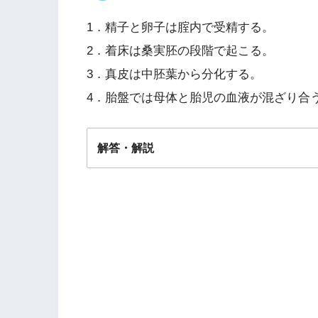
1．精子と卵子は腟内で受精する。
2．着床は桑実胚の段階で起こる。
3．真皮は中胚葉から分化する。
4．胎盤では母体と胎児の血液が混ざり合
解答・解説
解答
３