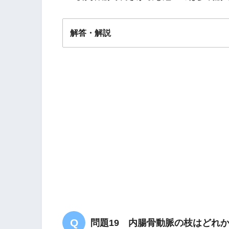
解答・解説
解答
１
問題19 内腸骨動脈の枝はどれ