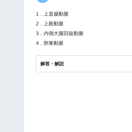
1．上直腸動脈
2．上殿動脈
3．内側大腿回旋動脈
4．卵巣動脈
解答・解説
解答
２