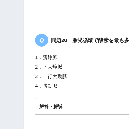
問題20 胎児循環で酸素を最も
1．臍静脈
2．下大静脈
3．上行大動脈
4．臍動脈
解答・解説
解答
１