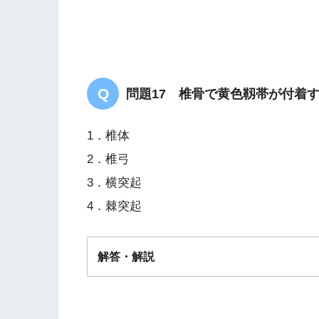
問題17 椎骨で黄色靱帯が付着
1．椎体
2．椎弓
3．横突起
4．棘突起
解答・解説
解答
２