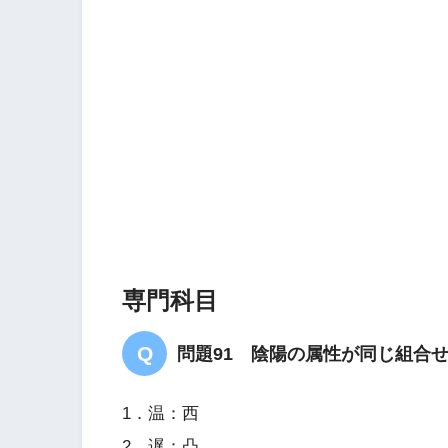
専門科目
問題91 陰陽の属性が同じ組合
1．温：西
2．遅：凸