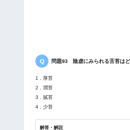
問題93 陰虚にみられる舌苔はど
1．厚苔
2．潤苔
3．膩苔
4．少苔
解答・解説