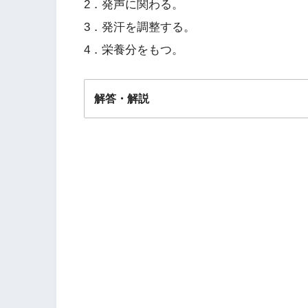
2．発声に関わる。
3．発汗を調整する。
4．栄養分をもつ。
解答・解説
解答
２