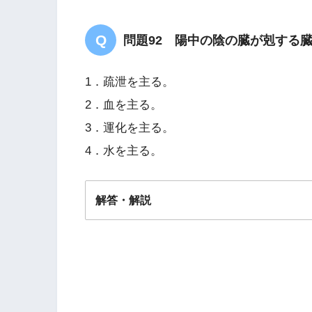
問題92 陽中の陰の臓が剋する
1．疏泄を主る。
2．血を主る。
3．運化を主る。
4．水を主る。
解答・解説
解答
１