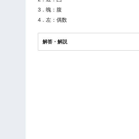
3．魄：腹
4．左：偶数
解答・解説
解答
３