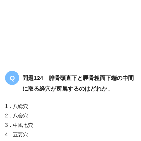
上巨虚
陽明胃経
問題124 腓骨頭直下と脛骨粗面下端の中間
に取る経穴が所属するのはどれか。
1．八総穴
2．八会穴
3．中風七穴
4．五要穴