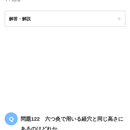
解答・解説
解答
２
問題122 六つ灸で用いる経穴と同じ高さに
あるのはどれか。