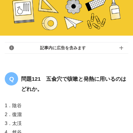
記事内に広告を含みます
問題121 五兪穴で咳嗽と発熱に用いるのは
どれか。
1．陰谷
2．復溜
3．太渓
4．然谷