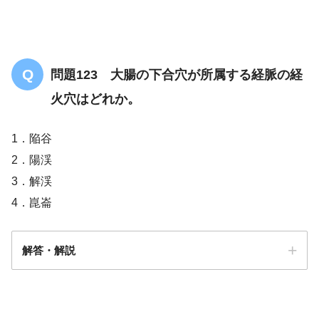
問題123 大腸の下合穴が所属する経脈の経
火穴はどれか。
1．陥谷
2．陽渓
3．解渓
4．崑崙
解答・解説
解答
３