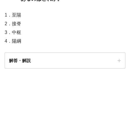
1．至陽
2．接脊
3．中枢
4．陽綱
解答・解説
解答
１