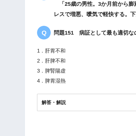
「25歳の男性。3か月前から膨
レスで増悪、噯気で軽快する。下
問題151 病証として最も適切な
1．肝胃不和
2．肝脾不和
3．脾腎陽虚
4．脾胃湿熱
解答・解説
解答
１