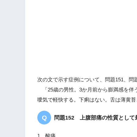
上腹部痛
嘔気
薄黄苔
弦
次の文で示す症例について、問題151、問題
肝胃不和
「25歳の男性。3か月前から膨満感を伴
噯気で軽快する。下痢はない。舌は薄黄苔
問題152 上腹部痛の性質とし
1．酸痛