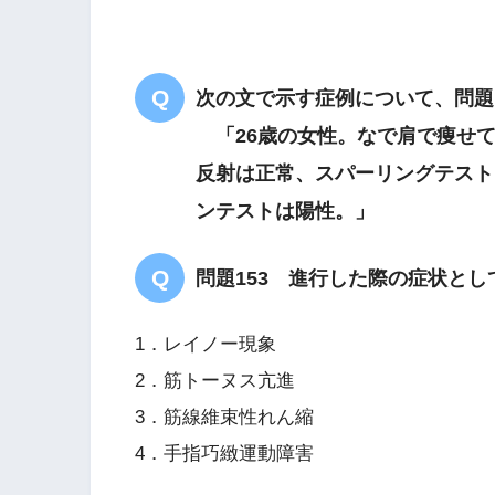
次の文で示す症例について、問題1
「26歳の女性。なで肩で痩せて
反射は正常、スパーリングテスト
ンテストは陽性。」
問題153 進行した際の症状と
1．レイノー現象
2．筋トーヌス亢進
3．筋線維束性れん縮
4．手指巧緻運動障害