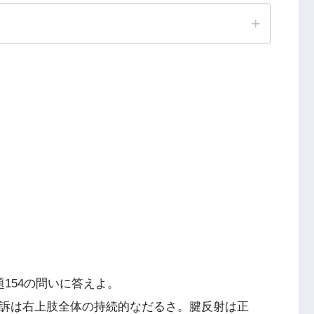
154の問いに答えよ。
胸郭出口症候群
訴は右上肢全体の持続的なだるさ。腱反射は正