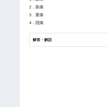
2．脹痛
3．重痛
4．隠痛
解答・解説
解答
２