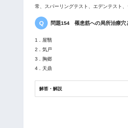
常、スパーリングテスト、エデンテスト、
問題154 罹患筋への局所治療
1．屋翳
2．気戸
3．胸郷
4．天鼎
解答・解説
解答
４