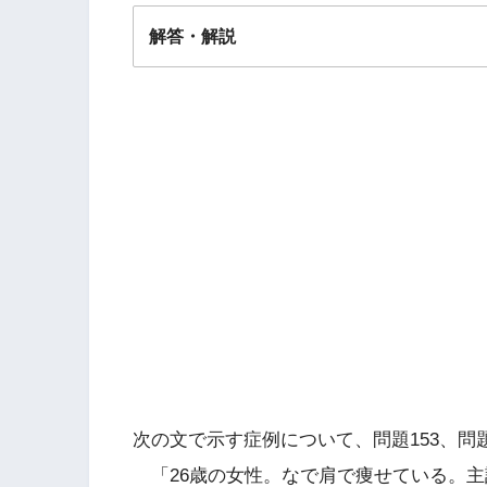
解答・解説
解答
１
次の文で示す症例について、問題153、問題
「26歳の女性。なで肩で痩せている。主