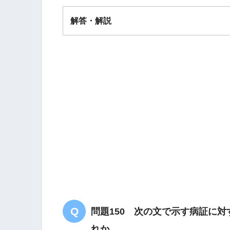
解答・解説
解答
２
急なめまい
怒りっぽく
胸脇部の張り感
弦
肝火上炎
問題150 次の文で示す病証に
れか。