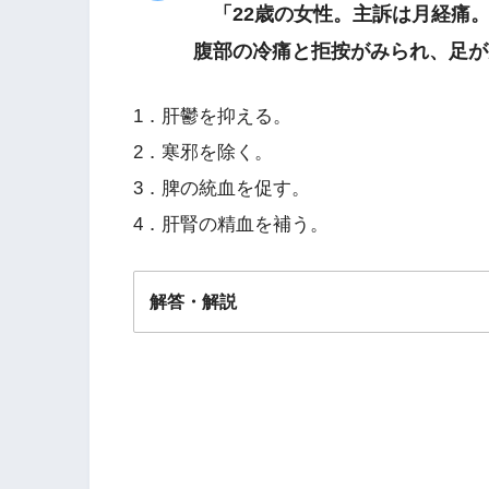
「22歳の女性。主訴は月経痛。
腹部の冷痛と拒按がみられ、足が
1．肝鬱を抑える。
2．寒邪を除く。
3．脾の統血を促す。
4．肝腎の精血を補う。
解答・解説
解答
２