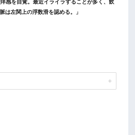
痒感を自覚。最近イライラすることが多く、飲
脈は左関上の浮数滑を認める。」