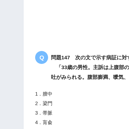
足が冷え
白厚苔
沈遅
寒邪による血瘀
問題147 次の文で示す病証に
「33歳の男性。主訴は上腹部の
吐がみられる。腹部膨満、噯気、
1．膻中
2．梁門
3．帯脈
4．肓兪