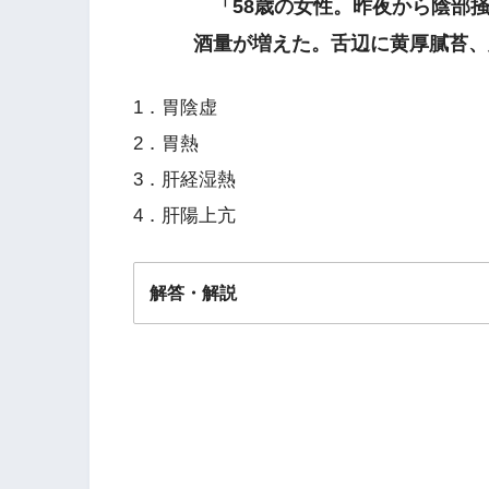
「58歳の女性。昨夜から陰部掻
酒量が増えた。舌辺に黄厚膩苔、
1．胃陰虚
2．胃熱
3．肝経湿熱
4．肝陽上亢
解答・解説
解答
３