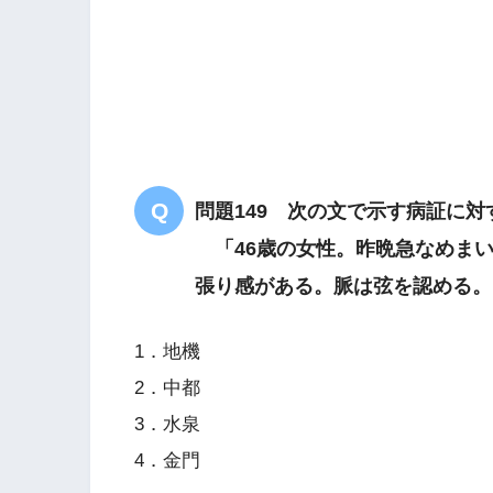
黄厚膩苔
左関上
浮数滑
肝胆湿熱
問題149 次の文で示す病証に
「46歳の女性。昨晩急なめまい
張り感がある。脈は弦を認める。
1．地機
2．中都
3．水泉
4．金門