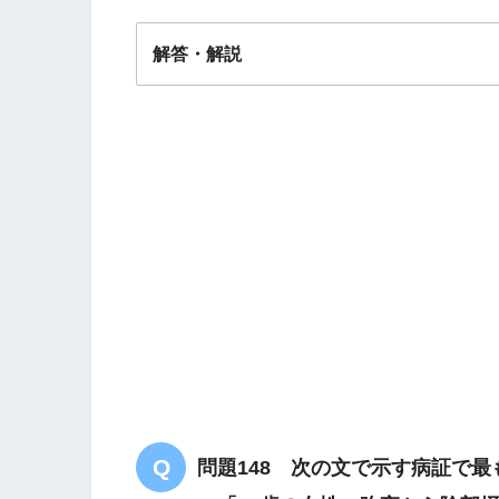
解答・解説
解答
２
厚苔
滑実
胃
食滞胃脘
問題148 次の文で示す病証で