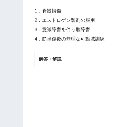
1．脊髄損傷
2．エストロゲン製剤の服用
3．意識障害を伴う脳障害
4．筋挫傷後の無理な可動域訓練
解答・解説
解答
４