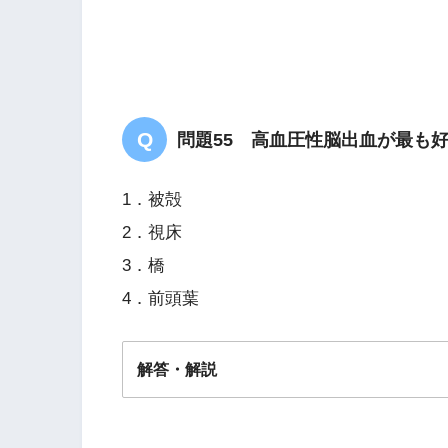
2 筋萎縮性側索硬化症
問題55 高血圧性脳出血が最も
1．被殻
2．視床
3．橋
4．前頭葉
解答・解説
解答
１