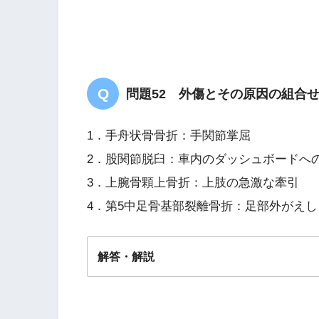
問題52 外傷とその原因の組合
1．手舟状骨骨折：手関節掌屈
2．股関節脱臼：車内のダッシュボードへ
3．上腕骨顆上骨折：上肢の急激な牽引
4．第5中足骨基部裂離骨折：足部外がえし
解答・解説
解答
２