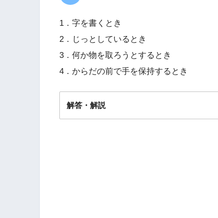
1．字を書くとき
2．じっとしているとき
3．何か物を取ろうとするとき
4．からだの前で手を保持するとき
解答・解説
解答
２