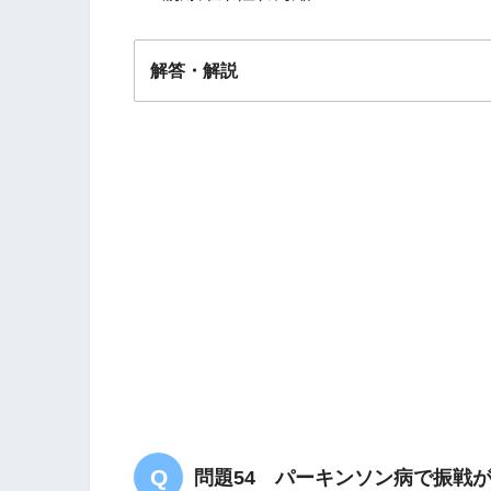
解答・解説
解答
４
問題54 パーキンソン病で振戦