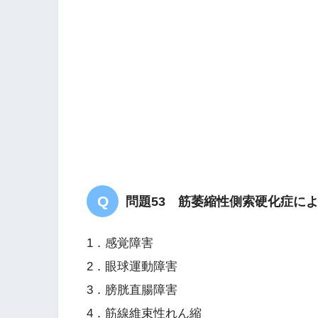
問題53 筋萎縮性側索硬化症に
1．感覚障害
2．眼球運動障害
3．膀胱直腸障害
4．筋線維束性れん縮