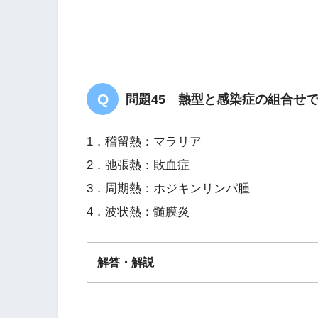
問題45 熱型と感染症の組合せ
1．稽留熱：マラリア
2．弛張熱：敗血症
3．周期熱：ホジキンリンパ腫
4．波状熱：髄膜炎
解答・解説
解答
２