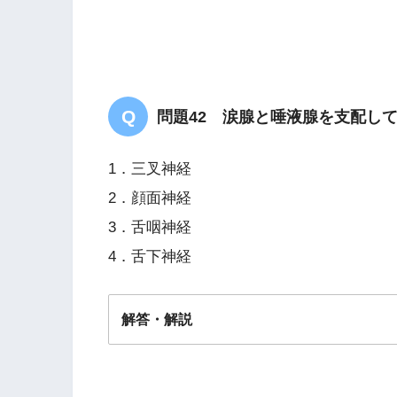
問題42 涙腺と唾液腺を支配し
1．三叉神経
2．顔面神経
3．舌咽神経
4．舌下神経
解答・解説
解答
２