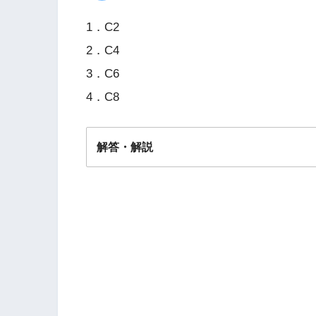
1．C2
2．C4
3．C6
4．C8
解答・解説
解答
３