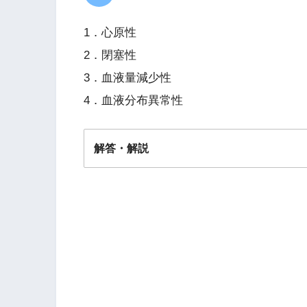
1．心原性
2．閉塞性
3．血液量減少性
4．血液分布異常性
解答・解説
解答
４