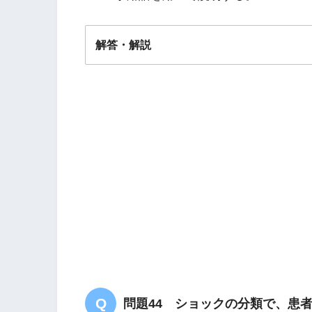
解答・解説
解答
２
問題44 ショックの分類で、患