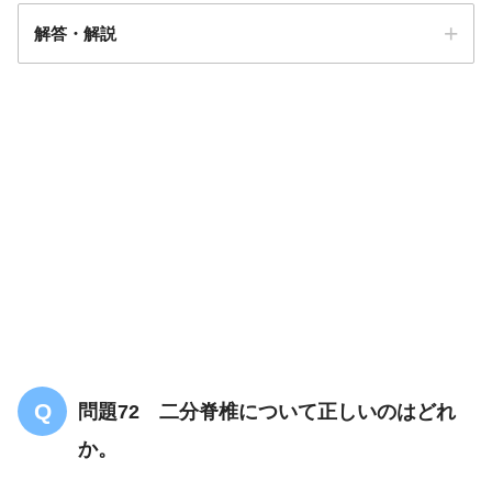
解答・解説
解答
３
上位運動ニューロン障害
問題72 二分脊椎について正しいのはどれ
か。