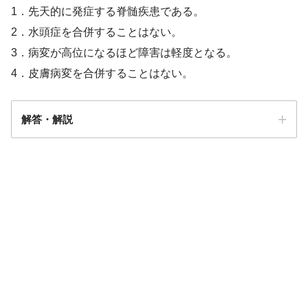
1．先天的に発症する脊髄疾患である。
2．水頭症を合併することはない。
3．病変が高位になるほど障害は軽度となる。
4．皮膚病変を合併することはない。
解答・解説
解答
１
先天的な形成不全