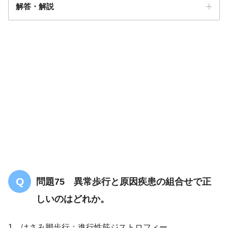
解答・解説
解答
３
問題75 異常歩行と原因疾患の組合せで正
しいのはどれか。
1．はさみ脚歩行：進行性筋ジストロフィー