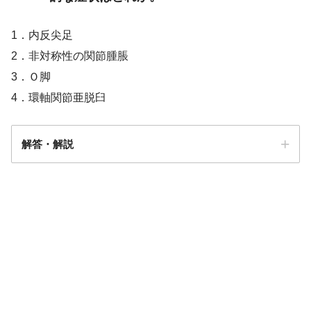
1．内反尖足
2．非対称性の関節腫脹
3．Ｏ脚
4．環軸関節亜脱臼
解答・解説
解答
４
環軸椎亜脱臼