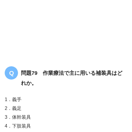
問題79 作業療法で主に用いる補装具はど
幻肢痛
れか。
1．義手
2．義足
3．体幹装具
4．下肢装具