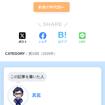
針灸の年代別へ
若年者ではバイク
中高年者では自動車事故
高所から
SHARE
の転落・転倒（高齢者では最多）
ポスト
シェア
はてブ
LINE
CATEGORY :
第34回（2026年）
日本脊髄障害医学会による脊髄損傷全
国発生調査の結果
この記事を書いた人
真菰