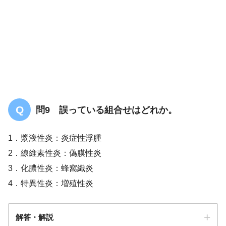
長胸神経の
障害
問9 誤っている組合せはどれか。
1．漿液性炎：炎症性浮腫
2．線維素性炎：偽膜性炎
3．化膿性炎：蜂窩織炎
4．特異性炎：増殖性炎
解答・解説