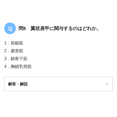
問8 翼状肩甲に関与するのはどれか。
1．前鋸筋
2．菱形筋
3．鎖骨下筋
4．胸鎖乳突筋
解答・解説
答え．
1