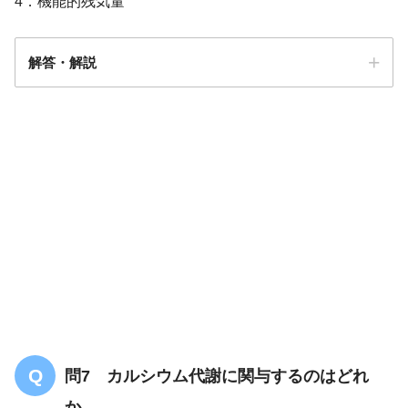
4．機能的残気量
解答・解説
答え．
4
問7 カルシウム代謝に関与するのはどれ
か。