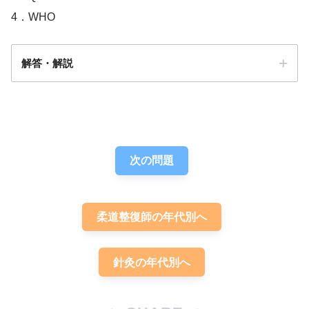
4．WHO
解答・解説
答え．
3
次の問題
柔道整復師の年代別へ
針灸の年代別へ