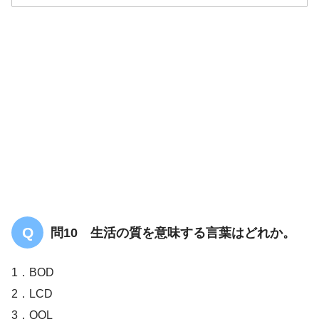
答え．
4
問10 生活の質を意味する言葉はどれか。
1．BOD
2．LCD
3．QOL