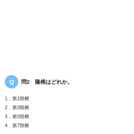
答え．
2
問2 隆椎はどれか。
1．第1頸椎
2．第3頸椎
3．第5頸椎
4．第7頸椎