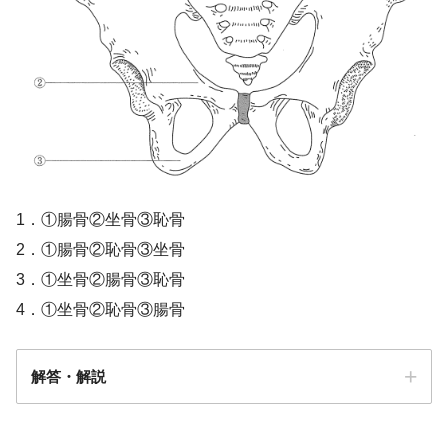
1．①腸骨②坐骨③恥骨
2．①腸骨②恥骨③坐骨
3．①坐骨②腸骨③恥骨
4．①坐骨②恥骨③腸骨
解答・解説