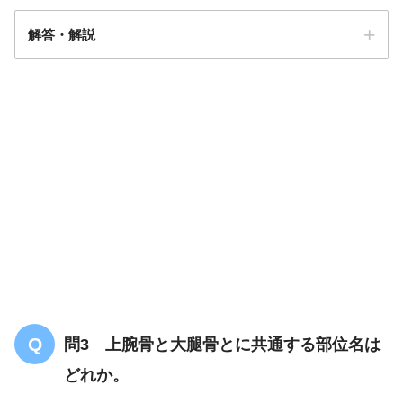
解答・解説
答え．
4
問3 上腕骨と大腿骨とに共通する部位名は
どれか。