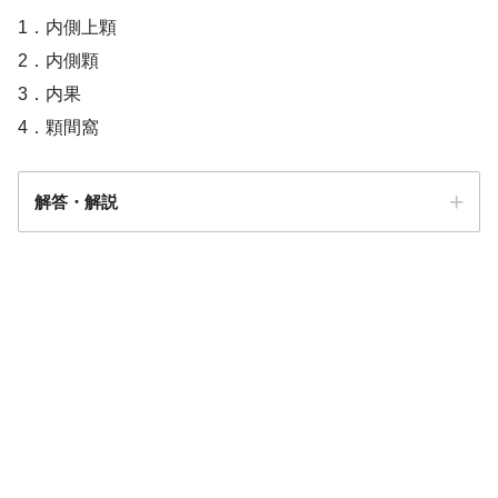
1．内側上顆
2．内側顆
3．内果
4．顆間窩
解答・解説
答え．
1