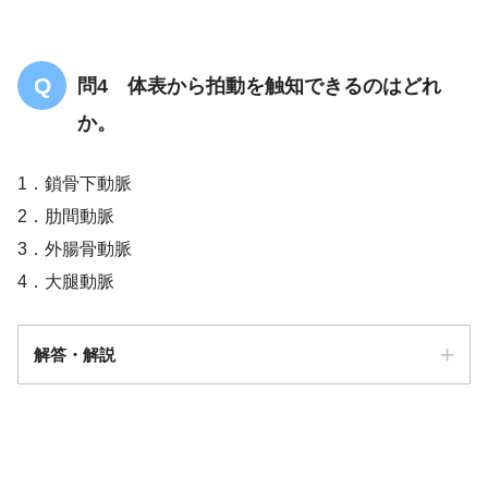
問4 体表から拍動を触知できるのはどれ
か。
1．鎖骨下動脈
2．肋間動脈
3．外腸骨動脈
4．大腿動脈
解答・解説
答え．
1
or
4