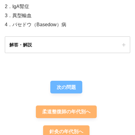
2．IgA腎症
3．異型輸血
4．バセドウ（Basedow）病
解答・解説
解答
４
次の問題
柔道整復師の年代別へ
針灸の年代別へ