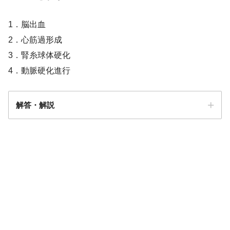
1．脳出血
2．心筋過形成
3．腎糸球体硬化
4．動脈硬化進行
解答・解説
解答
２