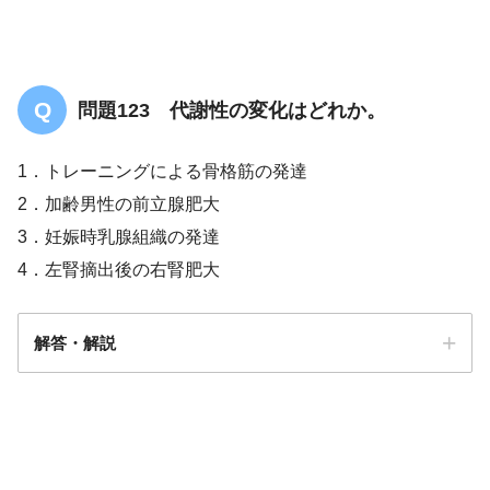
問題123 代謝性の変化はどれか。
1．トレーニングによる骨格筋の発達
2．加齢男性の前立腺肥大
3．妊娠時乳腺組織の発達
4．左腎摘出後の右腎肥大
解答・解説
解答
４