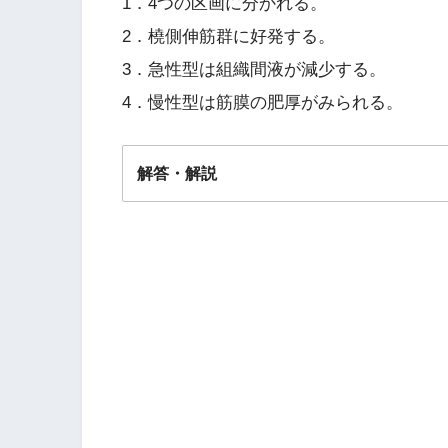
1．4つの区画に分かれる。
2．橈側伸筋群に好発する。
3．急性型は組織間液が減少する。
4．慢性型は筋膜の肥厚がみられる。
解答・解説
答え．
４