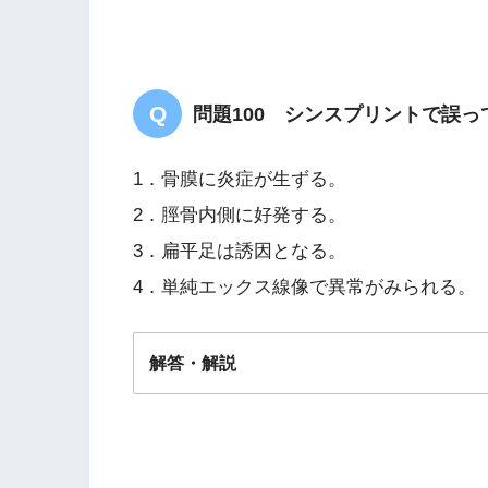
問題100 シンスプリントで誤
1．骨膜に炎症が生ずる。
2．脛骨内側に好発する。
3．扁平足は誘因となる。
4．単純エックス線像で異常がみられる。
解答・解説
答え．
４