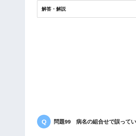
解答・解説
答え．
２
問題99 病名の組合せで誤って