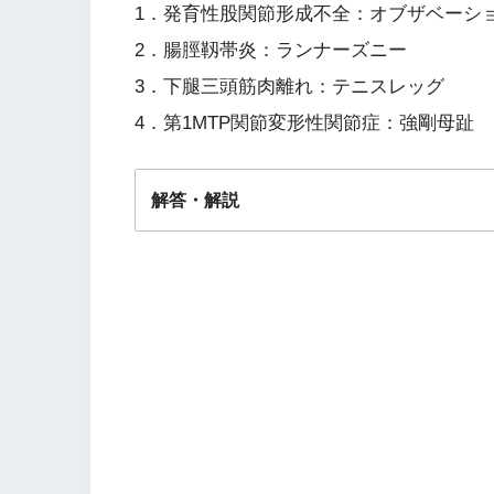
1．発育性股関節形成不全：オブザベーシ
2．腸脛靱帯炎：ランナーズニー
3．下腿三頭筋肉離れ：テニスレッグ
4．第1MTP関節変形性関節症：強剛母趾
解答・解説
答え．
１