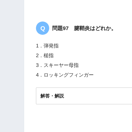
問題97 腱鞘炎はどれか。
1．弾発指
2．槌指
3．スキーヤー母指
4．ロッキングフィンガー
解答・解説
答え．
１