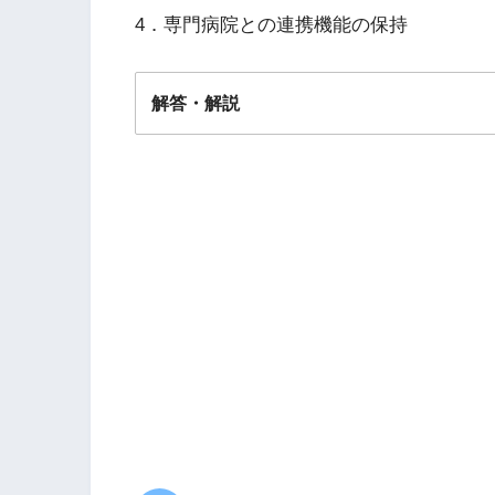
健康長寿社会の実現に向けて～
4．専門病院との連携機能の保持
解答・解説
答え．
２