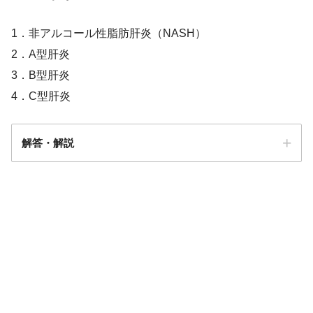
1．非アルコール性脂肪肝炎（NASH）
2．A型肝炎
3．B型肝炎
4．C型肝炎
解答・解説
答え．
2