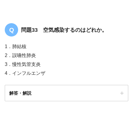
問題33 空気感染するのはどれか。
1．肺結核
2．誤嚥性肺炎
3．慢性気管支炎
4．インフルエンザ
解答・解説
答え．
1