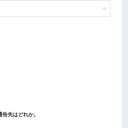
病床、精神病床、感染症病床）
通告先はどれか。