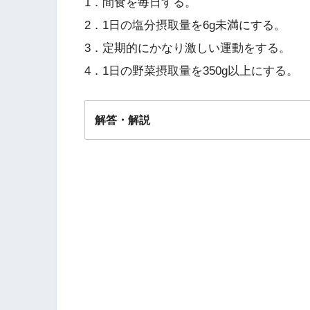
1．間食を毎日する。
2．1日の塩分摂取量を6g未満にする。
3．定期的にかなり激しい運動をする。
4．1日の野菜摂取量を350g以上にする。
解答・解説
解答
３