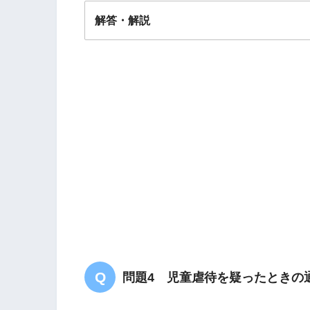
解答・解説
解答
４
基準病床数（一般病床、療養病床、結核
医療計画について
問題4 児童虐待を疑ったときの