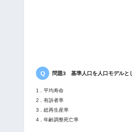
問題3 基準人口を人口モデルと
1．平均寿命
2．有訴者率
3．総再生産率
4．年齢調整死亡率