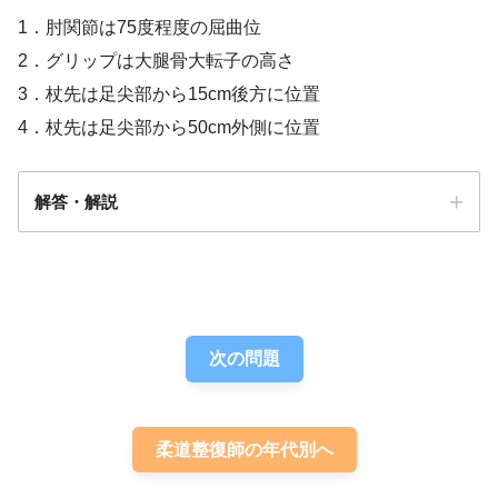
1．肘関節は75度程度の屈曲位
2．グリップは大腿骨大転子の高さ
3．杖先は足尖部から15cm後方に位置
4．杖先は足尖部から50cm外側に位置
解答・解説
解答
２
次の問題
柔道整復師の年代別へ